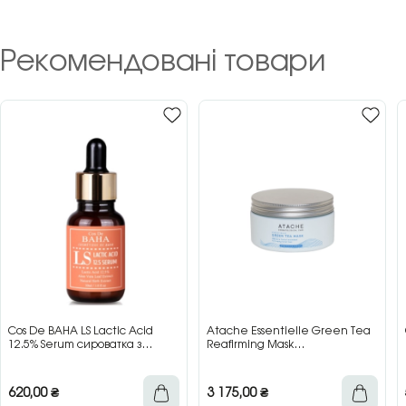
Рекомендовані товари
Cos De BAHA LS Lactic Acid
Atache Essentielle Green Tea
12.5% Serum сироватка з
Reafirming Mask
молочною кислотою для сяйва
відновлювальна заспокійлива
та гладкості шкіри, 30 мл
маска з зеленим чаєм, 200 мл
620,00
₴
3 175,00
₴