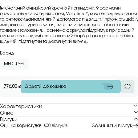
Інтенсивний антивіковий крем із 9 пептидами, 9 формами
гіалуронової кислоти, ектоїном, Volufiline™, колагеном, еластином
та антиоксидантами, який допомагає підвищити пружність шкіри,
зміцнити контури обличчя, зменшити зморшки та забезпечити
тривале зволоження. Насичена формула підтримує природний
синтез колагену, зміцнює захисний бар’єр і повертає шкірі більш
щільний, підтягнутий та доглянутий вигляд.
Бренд
MEDI-PEEL
Додати до кошика
776,00
₴
Характеристики
Опис
Відгуки
Залишити відгук
Оцінка користувачів
0
0 відгуків