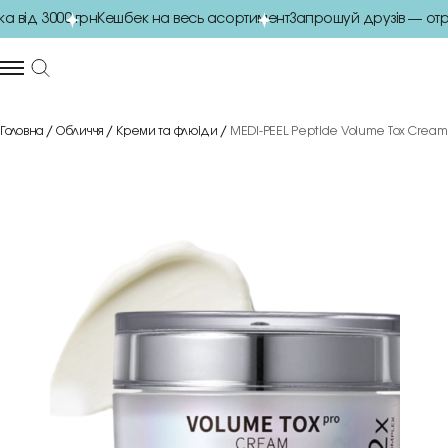
 від 3000 грн
Кешбек на весь асортимент
Запрошуй друзів — отр
Головна
Обличчя
Креми та флюіди
MEDI-PEEL Peptide Volume Tox Cream