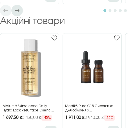
Акційні товари
Melumé Skinscience Daily
Medik8 Pure C15 Сироватка
Hydra Lock Resurface Essence
для обличчя з
Зволожуюча есенція для
концентрованим вітаміном C,
1 897,50
₴
3 450,00
₴
1 911,00
₴
2 940,00
₴
-45%
-35%
обличчя з кислотами, 150 мл
2×15 мл