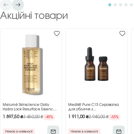
Акційні товари
Melumé Skinscience Daily
Medik8 Pure C15 Сироватка
Hydra Lock Resurface Essence
для обличчя з
Зволожуюча есенція для
концентрованим вітаміном C,
1 897,50
₴
3 450,00
₴
1 911,00
₴
2 940,00
₴
-45%
-35%
обличчя з кислотами, 150 мл
2×15 мл
Немає в наявності
Немає в наявності