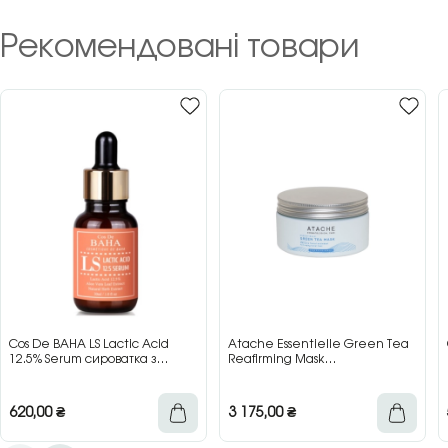
Рекомендовані товари
Cos De BAHA LS Lactic Acid
Atache Essentielle Green Tea
12.5% Serum сироватка з
Reafirming Mask
молочною кислотою для сяйва
відновлювальна заспокійлива
та гладкості шкіри, 30 мл
маска з зеленим чаєм, 200 мл
620,00
₴
3 175,00
₴