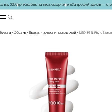
від 3000 грн
Кешбек на весь асортимент
Запрошуй друзів — отр
Головна
Обличчя
Продукти для зони навколо очей
MEDI-PEEL Phyto Exoso