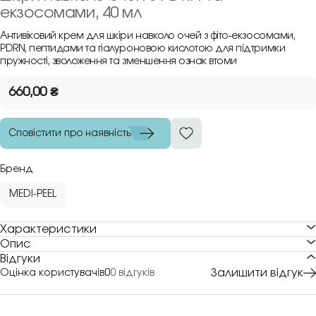
екзосомами, 40 мл
Антивіковий крем для шкіри навколо очей з фіто-екзосомами,
PDRN, пептидами та гіалуроновою кислотою для підтримки
пружності, зволоження та зменшення ознак втоми
660,00
₴
Сповістити про наявність
Бренд
MEDI-PEEL
Характеристики
Опис
Відгуки
Залишити відгук
Оцінка користувачів
0
0 відгуків