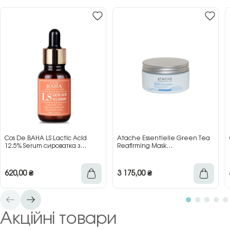
Cos De BAHA LS Lactic Acid
Atache Essentielle Green Tea
12.5% Serum сироватка з
Reafirming Mask
молочною кислотою для сяйва
відновлювальна заспокійлива
та гладкості шкіри, 30 мл
маска з зеленим чаєм, 200 мл
620,00
₴
3 175,00
₴
Акційні товари