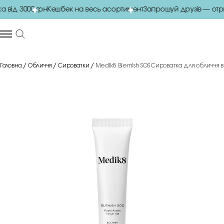
від 3000 грн
Кешбек на весь асортимент
Запрошуй друзів — отри
Головна
Обличчя
Сироватки
Medik8 Blemish SOS Сироватка для обличчя в