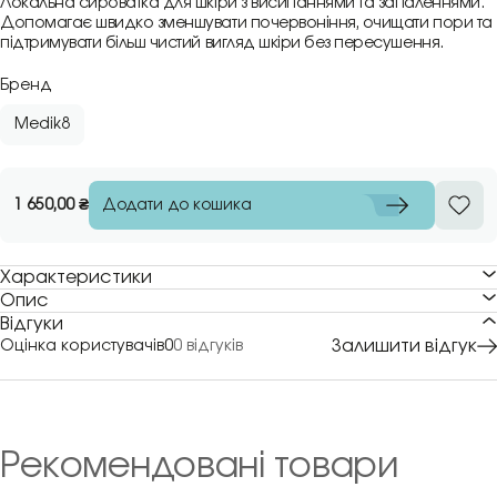
Локальна сироватка для шкіри з висипаннями та запаленнями.
Допомагає швидко зменшувати почервоніння, очищати пори та
підтримувати більш чистий вигляд шкіри без пересушення.
Бренд
Medik8
Додати до кошика
1 650,00
₴
Характеристики
Опис
Відгуки
Залишити відгук
Оцінка користувачів
0
0 відгуків
Рекомендовані товари