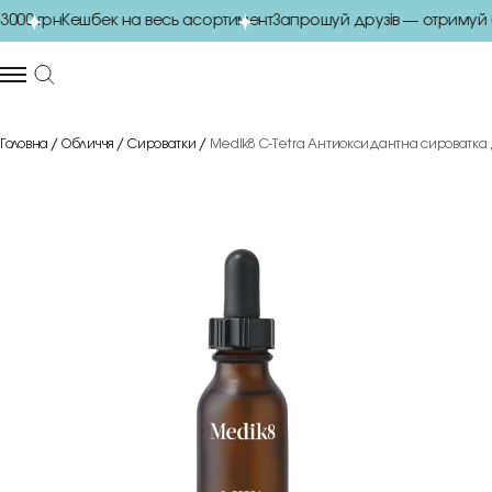
00 грн
Кешбек на весь асортимент
Запрошуй друзів — отримуй б
Головна
Обличчя
Сироватки
Medik8 C-Tetra Антиоксидантна сироватка дл