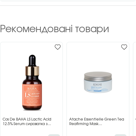
Рекомендовані товари
Cos De BAHA LS Lactic Acid
Atache Essentielle Green Tea
12.5% Serum сироватка з
Reafirming Mask
молочною кислотою для сяйва
відновлювальна заспокійлива
та гладкості шкіри, 30 мл
маска з зеленим чаєм, 200 мл