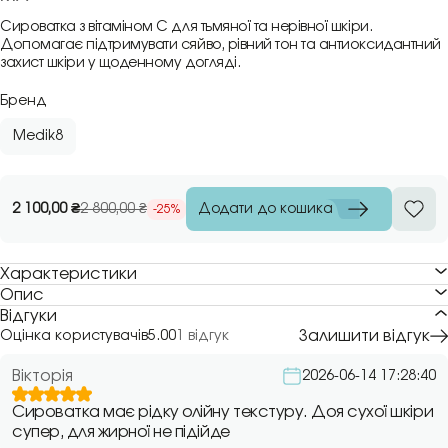
Сироватка з вітаміном C для тьмяної та нерівної шкіри.
Допомагає підтримувати сяйво, рівний тон та антиоксидантний
захист шкіри у щоденному догляді.
Бренд
Medik8
Додати до кошика
2 100,00
₴
2 800,00
₴
-25%
Характеристики
Опис
Відгуки
Залишити відгук
Оцінка користувачів
5.00
1 відгук
Вікторія
2026-06-14 17:28:40
Сироватка має рідку олійну текстуру. Доя сухої шкіри
супер, для жирної не підійде