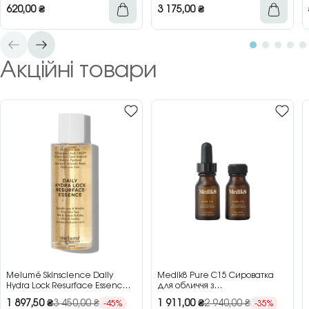
620,00
₴
3 175,00
₴
Акційні товари
Melumé Skinscience Daily
Medik8 Pure C15 Сироватка
Hydra Lock Resurface Essence
для обличчя з
Зволожуюча есенція для
концентрованим вітаміном C,
1 897,50
₴
3 450,00
₴
1 911,00
₴
2 940,00
₴
-45%
-35%
обличчя з кислотами, 150 мл
2×15 мл