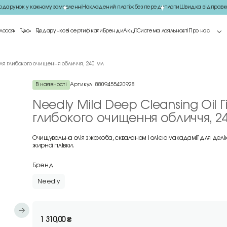
арунок у кожному замовленні
Накладений платіж без передоплати
Швидка відправка 
лосся
Тіло
Подарункові сертифікати
Бренди
Акції
Система лояльності
Про нас
для глибокого очищення обличчя, 240 мл
В наявності
Артикул:
8809455420928
Needly Mild Deep Cleansing Oil 
глибокого очищення обличчя, 2
Очищувальна олія з жожоба, скваланом і олією макадамії для делік
жирної плівки.
Бренд
Needly
1 310,00
₴