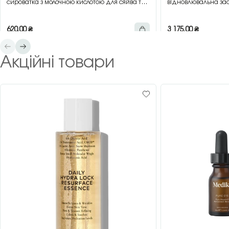
сироватка з молочною кислотою для сяйва та
відновлювальна зас
гладкості шкіри, 30 мл
зеленим чаєм, 200 
620,00
₴
3 175,00
₴
Акційні товари