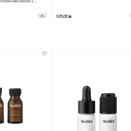
покійлива маска з
мл
570,00
₴