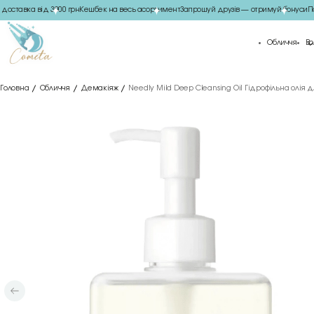
ставка від 3000 грн
Кешбек на весь асортимент
Запрошуй друзів — отримуй бонуси
Под
Обличчя
Во
Головна
Обличчя
Демакіяж
Needly Mild Deep Cleansing Oil Гідрофільна олія 