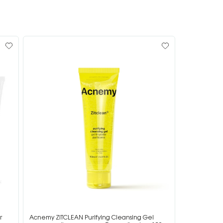
г
Acnemy ZITCLEAN Purifying Cleansing Gel
Acnemy ZIT