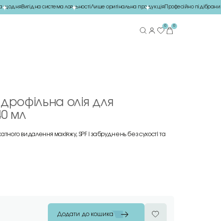
щодня
Вигідна система лояльності
Лише оригінальна продукція
Професійно підібраний 
0
0
Гідрофільна олія для
40 мл
атного видалення макіяжу, SPF і забруднень без сухості та
Додати до кошика