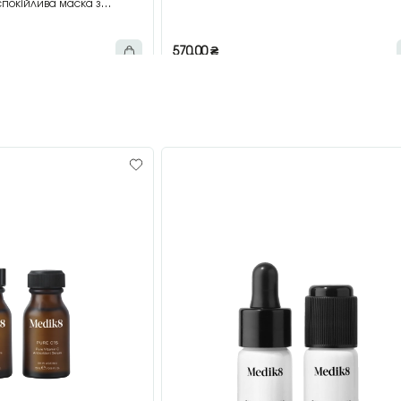
покійлива маска з
мл
570,00
₴