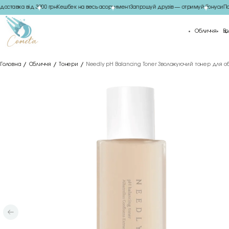
ставка від 3000 грн
Кешбек на весь асортимент
Запрошуй друзів — отримуй бонуси
Пода
Обличчя
Во
Головна
Обличчя
Тонери
Needly pH Balancing Toner Зволожуючий тонер для об