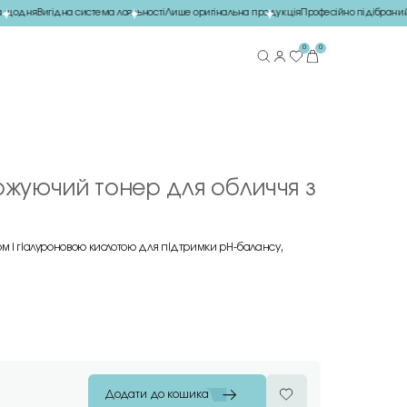
щодня
Вигідна система лояльності
Лише оригінальна продукція
Професійно підібраний 
0
0
ложуючий тонер для обличчя з
м і гіалуроновою кислотою для підтримки pH-балансу,
Додати до кошика