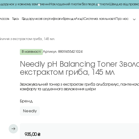
рунок у кожному замовленні
Накладений платіж без передоплати
Швидка відправка 
лосся
Тіло
Подарункові сертифікати
Бренди
Акції
Система лояльності
Про нас
личчя з екстрактом гриба, 145 мл
В наявності
Артикул:
8809455421024
Needly pH Balancing Toner Зво
екстрактом гриба, 145 мл
Зволожувальний тонер з екстрактом гриба альбатрелус, пантеноло
комфорту та щоденного зволоження шкіри
Бренд
Needly
935,00
₴