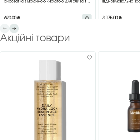
сироватка з молочною кислотою для сяйва та
відновлювальна зас
гладкості шкіри, 30 мл
зеленим чаєм, 200 
620,00
₴
3 175,00
₴
Акційні товари