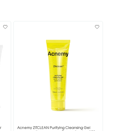
г
Acnemy ZITCLEAN Purifying Cleansing Gel
Acnemy ZIT