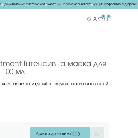
 щодня
Вигідна система лояльності
Лише оригінальна продукція
Професійно підібраний 
0
0
eatment Інтенсивна маска для
 100 мл
я, зміцнення та гладкості пошкодженого волосся всього за 3
Додати до кошика