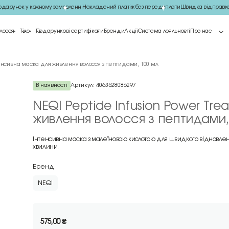
арунок у кожному замовленні
Накладений платіж без передоплати
Швидка відправка
лосся
Тіло
Подарункові сертифікати
Бренди
Акції
Система лояльності
Про нас
нтенсивна маска для живлення волосся з пептидами, 100 мл
В наявності
Артикул:
4063528086297
NEQI Peptide Infusion Power Tr
живлення волосся з пептидами,
Інтенсивна маска з малеїновою кислотою для швидкого відновленн
хвилини.
Бренд
NEQI
575,00
₴