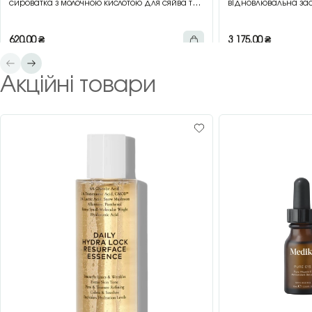
сироватка з молочною кислотою для сяйва та
відновлювальна зас
гладкості шкіри, 30 мл
зеленим чаєм, 200 
620,00
₴
3 175,00
₴
Акційні товари