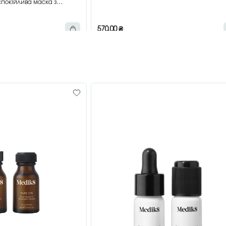
покійлива маска з
мл
570,00
₴