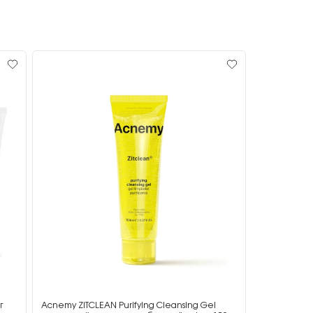
г
Acnemy ZITCLEAN Purifying Cleansing Gel
Acnemy ZIT