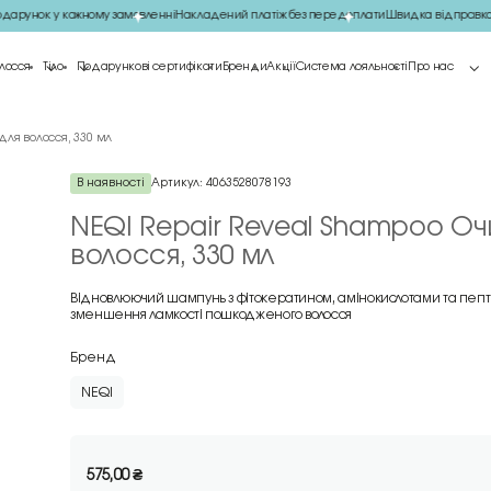
рунок у кожному замовленні
Накладений платіж без передоплати
Швидка відправка 
лосся
Тіло
Подарункові сертифікати
Бренди
Акції
Система лояльності
Про нас
ля волосся, 330 мл
В наявності
Артикул:
4063528078193
NEQI Repair Reveal Shampoo О
волосся, 330 мл
Відновлюючий шампунь з фітокератином, амінокислотами та пепт
зменшення ламкості пошкодженого волосся
Бренд
NEQI
575,00
₴