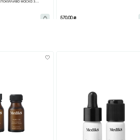
покійлива маска з
мл
570,00
₴