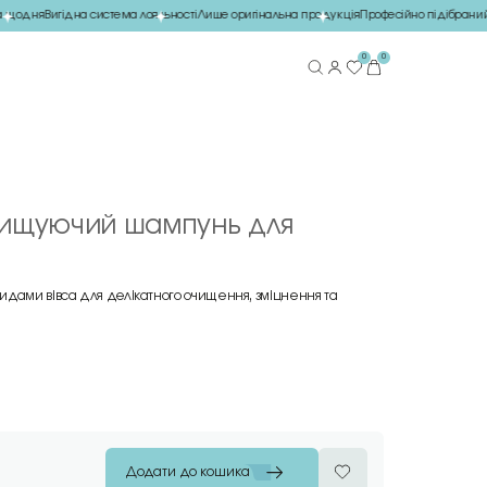
щодня
Вигідна система лояльності
Лише оригінальна продукція
Професійно підібраний д
0
0
чищуючий шампунь для
идами вівса для делікатного очищення, зміцнення та
Додати до кошика