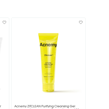
г
Acnemy ZITCLEAN Purifying Cleansing Gel
Acnemy ZIT