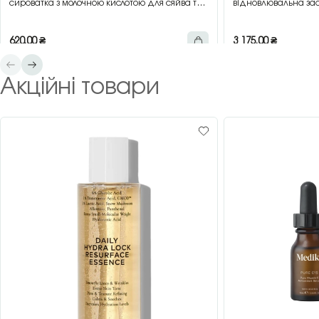
сироватка з молочною кислотою для сяйва та
відновлювальна зас
гладкості шкіри, 30 мл
зеленим чаєм, 200 
620,00
₴
3 175,00
₴
Акційні товари