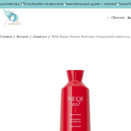
тавка від 3000 грн
Кешбек на весь асортимент
Запрошуй друзів — отримуй бонуси
Пода
Обличчя
Во
Головна
Волосся
Шампуні
NEQI Repair Reveal Shampoo Очищуючий шампунь д