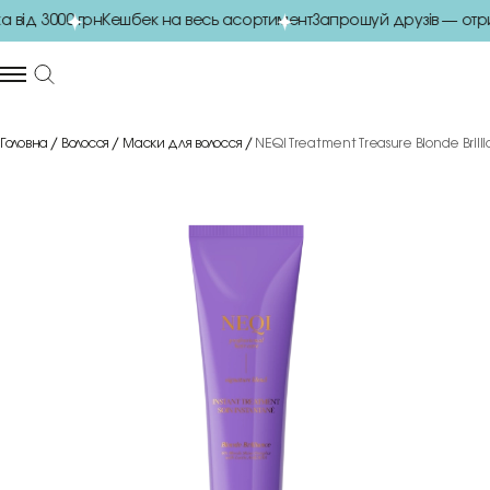
ід 3000 грн
Кешбек на весь асортимент
Запрошуй друзів — отри
Головна
Волосся
Маски для волосся
NEQI Treatment Treasure Blonde Bril