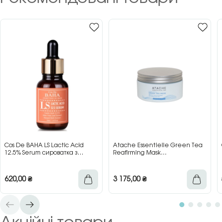
Cos De BAHA LS Lactic Acid
Atache Essentielle Green Tea
12.5% Serum сироватка з
Reafirming Mask
молочною кислотою для сяйва
відновлювальна заспокійлива
та гладкості шкіри, 30 мл
маска з зеленим чаєм, 200 мл
620,00
₴
3 175,00
₴