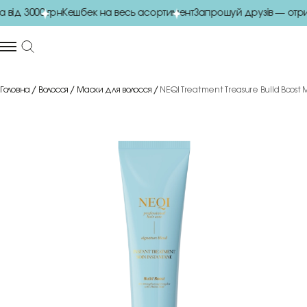
ід 3000 грн
Кешбек на весь асортимент
Запрошуй друзів — отрим
Головна
Волосся
Маски для волосся
NEQI Treatment Treasure Build Boost