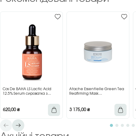
Cos De BAHA LS Lactic Acid
Atache Essentielle Green Tea
12.5% Serum сироватка з
Reafirming Mask
молочною кислотою для сяйва
відновлювальна заспокійлива
та гладкості шкіри, 30 мл
маска з зеленим чаєм, 200 мл
620,00
₴
3 175,00
₴