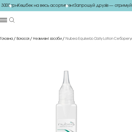
000 грн
Кешбек на весь асортимент
Запрошуй друзів — отримуй 
Головна
Волосся
Незмивні засоби
Nubea Equisebo Daily Lotion Себорегу