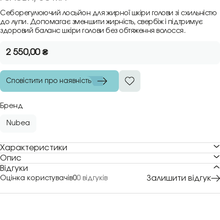
Себорегулюючий лосьйон для жирної шкіри голови зі схильністю
до лупи. Допомагає зменшити жирність, свербіж і підтримує
здоровий баланс шкіри голови без обтяження волосся.
2 550,00
₴
Сповістити про наявність
Бренд
Nubea
Характеристики
Опис
Відгуки
Залишити відгук
Оцінка користувачів
0
0 відгуків