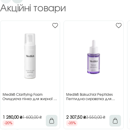
Акційні товари
Medik8 Clarifying Foam
Medik8 Bakuchiol Peptides
Очищуюча пінка для жирної та
Пептидна сироватка для
проблемної шкіри, 150 мл
обличчя з бакучіолом, 30 мл
1 280,00
₴
1 600,00
₴
2 307,50
₴
3 550,00
₴
-20%
-35%