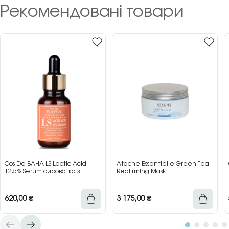
Рекомендовані товари
Cos De BAHA LS Lactic Acid
Atache Essentielle Green Tea
12.5% Serum сироватка з
Reafirming Mask
молочною кислотою для сяйва
відновлювальна заспокійлива
та гладкості шкіри, 30 мл
маска з зеленим чаєм, 200 мл
620,00
₴
3 175,00
₴