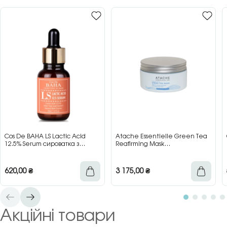
Cos De BAHA LS Lactic Acid
Atache Essentielle Green Tea
12.5% Serum сироватка з
Reafirming Mask
молочною кислотою для сяйва
відновлювальна заспокійлива
та гладкості шкіри, 30 мл
маска з зеленим чаєм, 200 мл
620,00
₴
3 175,00
₴
Акційні товари