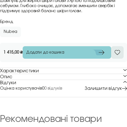
Шампунь для жирної шкіри голови з лупою та надлишковим
себумом. Глибоко очищає, допомагає зменшити свербіж і
підтримує здоровий баланс шкіри голови.
Бренд
Nubea
Додати до кошика
1 415,00
₴
Характеристики
Опис
Відгуки
Залишити відгук
Оцінка користувачів
0
0 відгуків
Рекомендовані товари