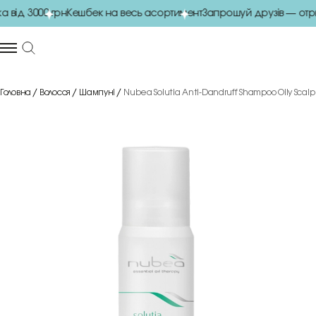
ід 3000 грн
Кешбек на весь асортимент
Запрошуй друзів — отри
Головна
Волосся
Шампуні
Nubea Solutia Anti-Dandruff Shampoo Oily Scal