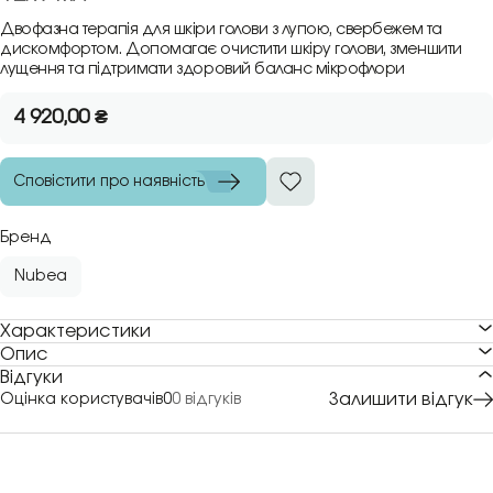
Двофазна терапія для шкіри голови з лупою, свербежем та
дискомфортом. Допомагає очистити шкіру голови, зменшити
лущення та підтримати здоровий баланс мікрофлори
4 920,00
₴
Сповістити про наявність
Бренд
Nubea
Характеристики
Опис
Відгуки
Залишити відгук
Оцінка користувачів
0
0 відгуків