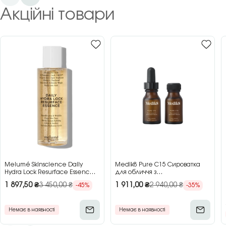
Акційні товари
Melumé Skinscience Daily
Medik8 Pure C15 Сироватка
Hydra Lock Resurface Essence
для обличчя з
Зволожуюча есенція для
концентрованим вітаміном C,
1 897,50
₴
3 450,00
₴
1 911,00
₴
2 940,00
₴
-45%
-35%
обличчя з кислотами, 150 мл
2×15 мл
Немає в наявності
Немає в наявності