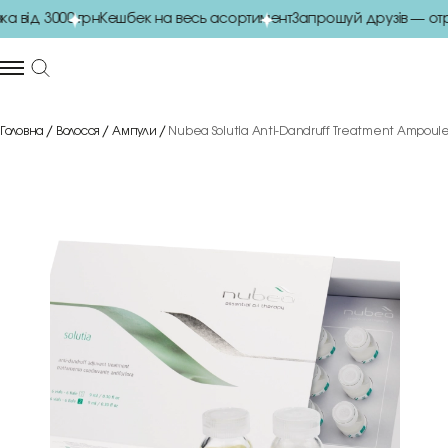
від 3000 грн
Кешбек на весь асортимент
Запрошуй друзів — отри
Головна
Волосся
Ампули
Nubea Solutia Anti-Dandruff Treatment Ampoule