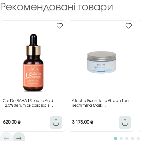
Рекомендовані товари
Cos De BAHA LS Lactic Acid
Atache Essentielle Green Tea
12.5% Serum сироватка з
Reafirming Mask
молочною кислотою для сяйва
відновлювальна заспокійлива
та гладкості шкіри, 30 мл
маска з зеленим чаєм, 200 мл
620,00
₴
3 175,00
₴