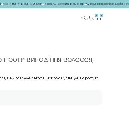
щодня
Вигідна система лояльності
Лише оригінальна продукція
Професійно підібраний 
0
0
ір проти випадіння волосся,
я, який поєднує детокс шкіри голови, стимуляцію росту та