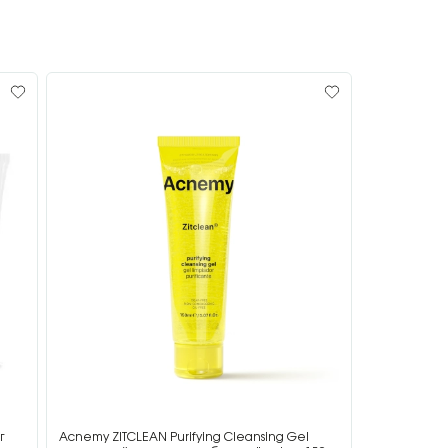
г
Acnemy ZITCLEAN Purifying Cleansing Gel
Acnemy ZIT