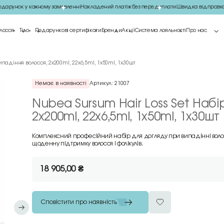
рунок у кожному замовленні
Накладений платіж без передоплати
Швидка відправка 
лосся
Тіло
Подарункові сертифікати
Бренди
Акції
Система лояльності
Про нас
ипадіння волосся, 2х200ml, 22х6,5ml, 1х50ml, 1х30шт
Немає в наявності
Артикул:
21007
Nubea Sursum Hair Loss Set Наб
2х200ml, 22х6,5ml, 1х50ml, 1х30шт
Комплексний професійний набір для догляду при випадінні волосс
щоденну підтримку волосся і фолікулів.
18 905,00
₴
Сповістити про наявність