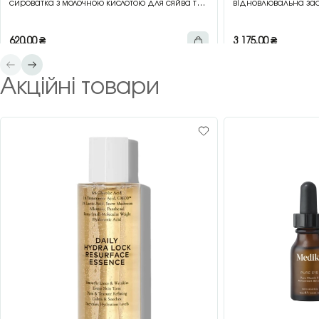
сироватка з молочною кислотою для сяйва та
відновлювальна зас
гладкості шкіри, 30 мл
зеленим чаєм, 200 
620,00
₴
3 175,00
₴
Акційні товари