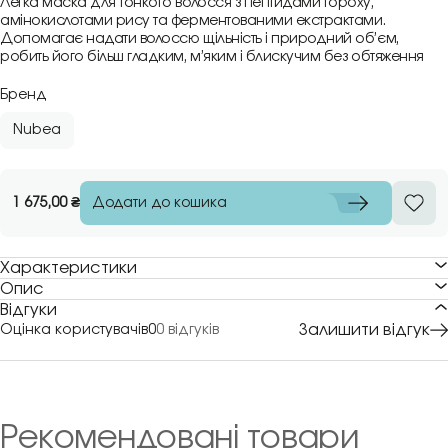
Легка маска для тонкого волосся з пептидами гороху,
амінокислотами рису та ферментованими екстрактами.
Допомагає надати волоссю щільність і природний об’єм,
робить його більш гладким, м’яким і блискучим без обтяження
Бренд
Nubea
Додати до кошика
1 675,00
₴
Характеристики
Опис
Відгуки
Залишити відгук
Оцінка користувачів
0
0 відгуків
Рекомендовані товари