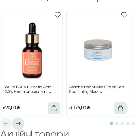
Cos De BAHA LS Lactic Acid
Atache Essentielle Green Tea
12.5% Serum сироватка з
Reafirming Mask
молочною кислотою для сяйва
відновлювальна заспокійлива
та гладкості шкіри, 30 мл
маска з зеленим чаєм, 200 мл
620,00
₴
3 175,00
₴
Акційні товари