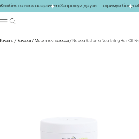
шбек на весь асортимент
Запрошуй друзів — отримуй бонуси
По
Головна
Волосся
Маски для волосся
Nubea Sustenia Nourishing Hair Oil Жи