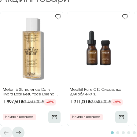
Melumé Skinscience Daily
Medik8 Pure C15 Сироватка
Hydra Lock Resurface Essence
для обличчя з
Зволожуюча есенція для
концентрованим вітаміном C,
1 897,50
₴
3 450,00
₴
1 911,00
₴
2 940,00
₴
-45%
-35%
обличчя з кислотами, 150 мл
2×15 мл
Немає в наявності
Немає в наявності