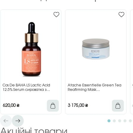
Cos De BAHA LS Lactic Acid
Atache Essentielle Green Tea
12.5% Serum сироватка з
Reafirming Mask
молочною кислотою для сяйва
відновлювальна заспокійлива
та гладкості шкіри, 30 мл
маска з зеленим чаєм, 200 мл
620,00
₴
3 175,00
₴
Акційні товари