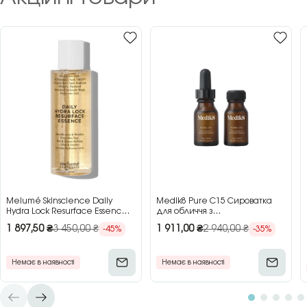
Melumé Skinscience Daily
Medik8 Pure C15 Сироватка
Hydra Lock Resurface Essence
для обличчя з
Зволожуюча есенція для
концентрованим вітаміном C,
1 897,50
₴
3 450,00
₴
1 911,00
₴
2 940,00
₴
-45%
-35%
обличчя з кислотами, 150 мл
2×15 мл
Немає в наявності
Немає в наявності