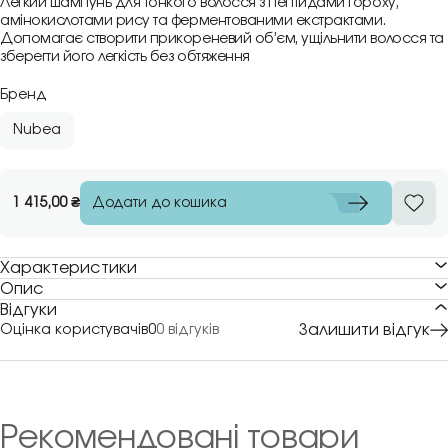
Легкий шампунь для тонкого волосся з пептидами гороху,
амінокислотами рису та ферментованими екстрактами.
Допомагає створити прикореневий об’єм, ущільнити волосся та
зберегти його легкість без обтяження
Бренд
Nubea
Додати до кошика
1 415,00
₴
Характеристики
Опис
Відгуки
Залишити відгук
Оцінка користувачів
0
0 відгуків
Рекомендовані товари