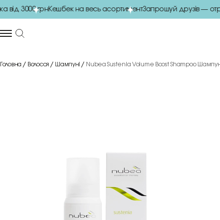
від 3000 грн
Кешбек на весь асортимент
Запрошуй друзів — отри
Головна
Волосся
Шампуні
Nubea Sustenia Volume Boost Shampoo Шампунь