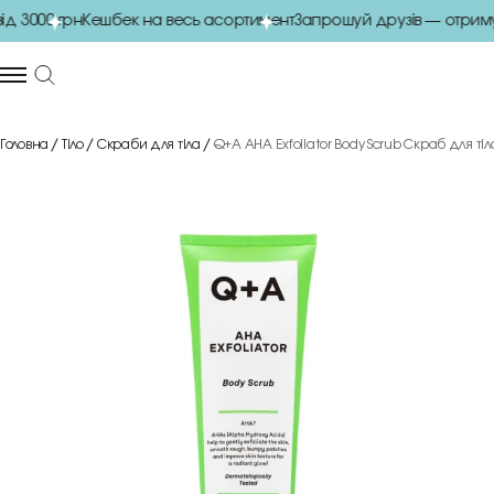
3000 грн
Кешбек на весь асортимент
Запрошуй друзів — отримуй
Головна
Тіло
Скраби для тіла
Q+A AHA Exfoliator Body Scrub Скраб для тіл