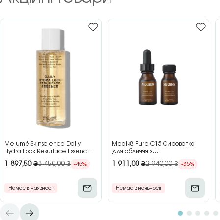
Melumé Skinscience Daily
Medik8 Pure C15 Сироватка
Hydra Lock Resurface Essence
для обличчя з
Зволожуюча есенція для
концентрованим вітаміном C,
1 897,50
₴
3 450,00
₴
1 911,00
₴
2 940,00
₴
-45%
-35%
обличчя з кислотами, 150 мл
2×15 мл
Немає в наявності
Немає в наявності