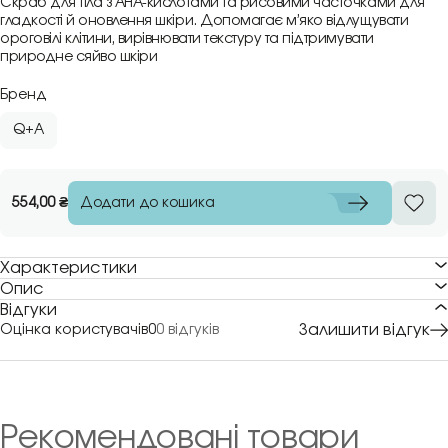
Скраб для тіла з AHA-кислотами та рисовими часточками для
гладкості й оновлення шкіри. Допомагає м’яко відлущувати
ороговілі клітини, вирівнювати текстуру та підтримувати
природне сяйво шкіри
Бренд
Q+A
Додати до кошика
554,00
₴
Характеристики
Опис
Відгуки
Залишити відгук
Оцінка користувачів
0
0 відгуків
Рекомендовані товари