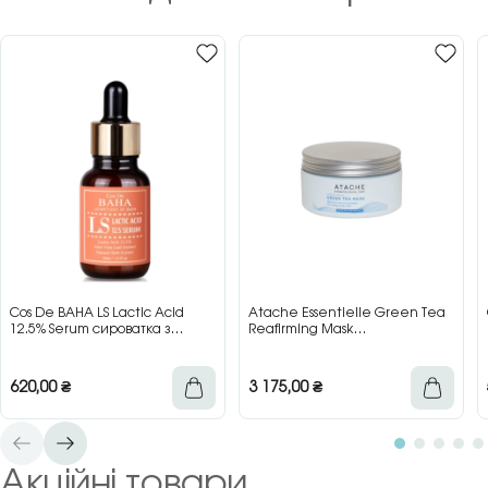
Cos De BAHA LS Lactic Acid
Atache Essentielle Green Tea
12.5% Serum сироватка з
Reafirming Mask
молочною кислотою для сяйва
відновлювальна заспокійлива
та гладкості шкіри, 30 мл
маска з зеленим чаєм, 200 мл
620,00
₴
3 175,00
₴
Акційні товари