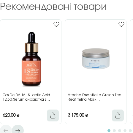
Рекомендовані товари
Cos De BAHA LS Lactic Acid
Atache Essentielle Green Tea
12.5% Serum сироватка з
Reafirming Mask
молочною кислотою для сяйва
відновлювальна заспокійлива
та гладкості шкіри, 30 мл
маска з зеленим чаєм, 200 мл
620,00
₴
3 175,00
₴