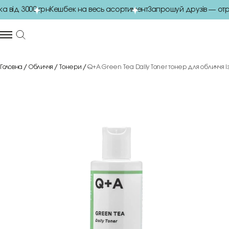
від 3000 грн
Кешбек на весь асортимент
Запрошуй друзів — отри
Головна
Обличчя
Тонери
Q+A Green Tea Daily Toner тонер для обличчя 