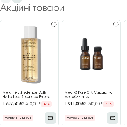
Акційні товари
Melumé Skinscience Daily
Medik8 Pure C15 Сироватка
Hydra Lock Resurface Essence
для обличчя з
Зволожуюча есенція для
концентрованим вітаміном C,
1 897,50
₴
3 450,00
₴
1 911,00
₴
2 940,00
₴
-45%
-35%
обличчя з кислотами, 150 мл
2×15 мл
Немає в наявності
Немає в наявності