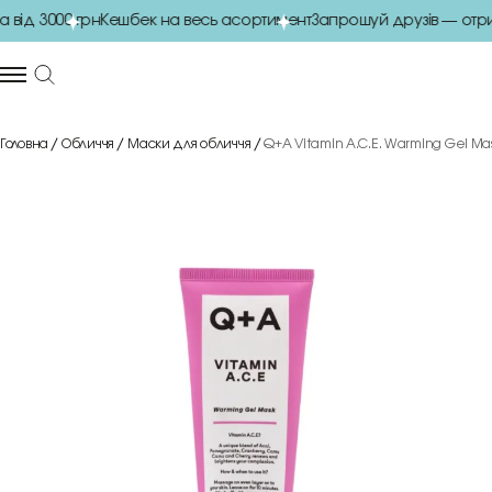
ід 3000 грн
Кешбек на весь асортимент
Запрошуй друзів — отрим
Головна
Обличчя
Маски для обличчя
Q+A Vitamin A.C.E. Warming Gel Mas