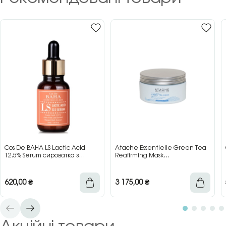
Cos De BAHA LS Lactic Acid
Atache Essentielle Green Tea
12.5% Serum сироватка з
Reafirming Mask
молочною кислотою для сяйва
відновлювальна заспокійлива
та гладкості шкіри, 30 мл
маска з зеленим чаєм, 200 мл
620,00
₴
3 175,00
₴