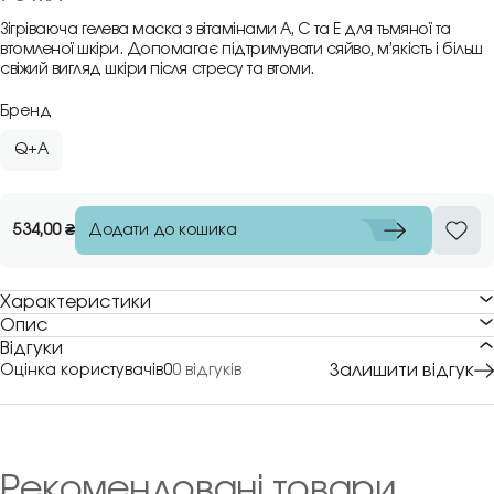
Зігріваюча гелева маска з вітамінами A, C та E для тьмяної та
втомленої шкіри. Допомагає підтримувати сяйво, м’якість і більш
свіжий вигляд шкіри після стресу та втоми.
Бренд
Q+A
Додати до кошика
534,00
₴
Характеристики
Опис
Відгуки
Залишити відгук
Оцінка користувачів
0
0 відгуків
Рекомендовані товари