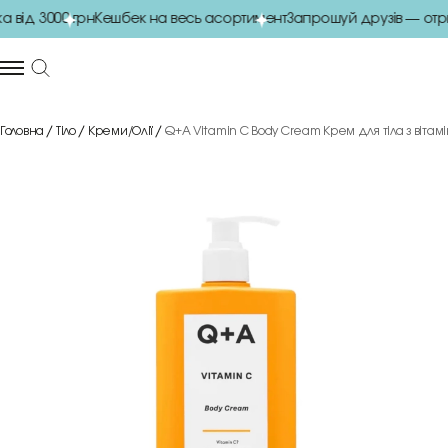
ід 3000 грн
Кешбек на весь асортимент
Запрошуй друзів — отрим
Головна
Тіло
Креми/Олії
Q+A Vitamin C Body Cream Крем для тіла з вітамі