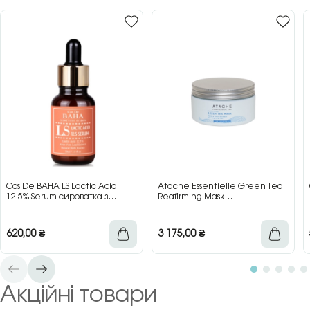
Cos De BAHA LS Lactic Acid
Atache Essentielle Green Tea
12.5% Serum сироватка з
Reafirming Mask
молочною кислотою для сяйва
відновлювальна заспокійлива
та гладкості шкіри, 30 мл
маска з зеленим чаєм, 200 мл
620,00
₴
3 175,00
₴
Акційні товари