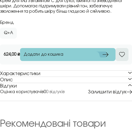
Крем для тіла з вітаміном С для сухої, тьмяної та зневодненої
шкіри. Допомагає підтримувати рівний тон, забезпечує
зволоження та робить шкіру більш гладкою й сяйливою.
Бренд
Q+A
Додати до кошика
624,00
₴
Характеристики
Опис
Відгуки
Залишити відгук
Оцінка користувачів
0
0 відгуків
Рекомендовані товари