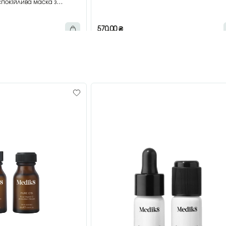
покійлива маска з
мл
570,00
₴