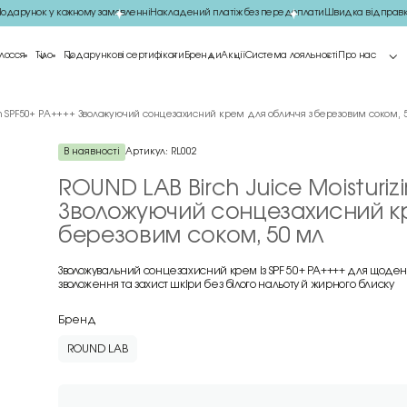
арунок у кожному замовленні
Накладений платіж без передоплати
Швидка відправка
лосся
Тіло
Подарункові сертифікати
Бренди
Акції
Система лояльності
Про нас
een SPF50+ PA++++ Зволожуючий сонцезахисний крем для обличчя з березовим соком, 
В наявності
Артикул:
RL002
ROUND LAB Birch Juice Moisturiz
Зволожуючий сонцезахисний кр
березовим соком, 50 мл
Зволожувальний сонцезахисний крем із SPF 50+ PA++++ для щоден
зволоження та захист шкіри без білого нальоту й жирного блиску
Бренд
ROUND LAB