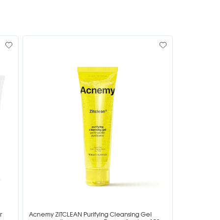
г
Acnemy ZITCLEAN Purifying Cleansing Gel
Acnemy ZIT