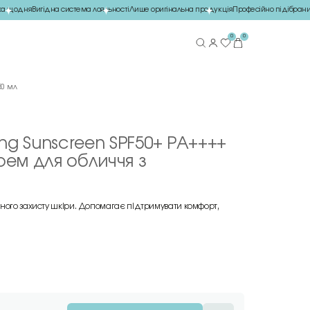
 щодня
Вигідна система лояльності
Лише оригінальна продукція
Професійно підібраний
0
0
50 мл
ing Sunscreen SPF50+ PA++++
ем для обличчя з
ного захисту шкіри. Допомагає підтримувати комфорт,