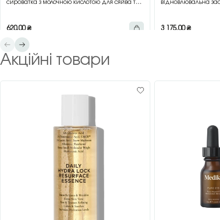
сироватка з молочною кислотою для сяйва та
відновлювальна зас
гладкості шкіри, 30 мл
зеленим чаєм, 200 
620,00
₴
3 175,00
₴
Акційні товари