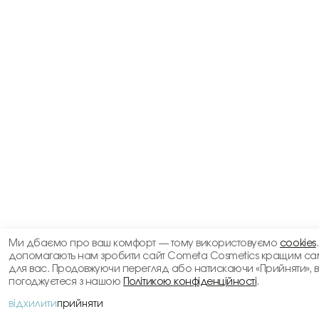
Ми дбаємо про ваш комфорт — тому використовуємо
cookies
допомагають нам зробити сайт Cometa Cosmetics кращим са
для вас. Продовжуючи перегляд або натискаючи «Прийняти», 
погоджуєтеся з нашою
Політикою конфіденційності
.
відхилити
прийняти