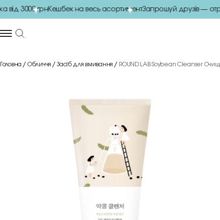
 від 3000 грн
Кешбек на весь асортимент
Запрошуй друзів — отр
Головна
Обличчя
Засіб для вмивання
ROUND LAB Soybean Cleanser Очищу