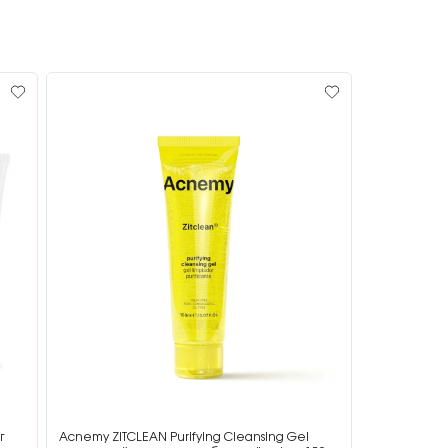
г
Acnemy ZITCLEAN Purifying Cleansing Gel
Acnemy ZIT