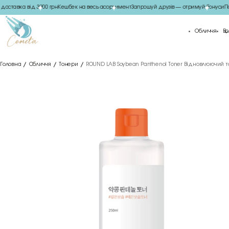
ставка від 3000 грн
Кешбек на весь асортимент
Запрошуй друзів — отримуй бонуси
Под
Обличчя
Во
Головна
Обличчя
Тонери
ROUND LAB Soybean Panthenol Toner Відновлюючий т