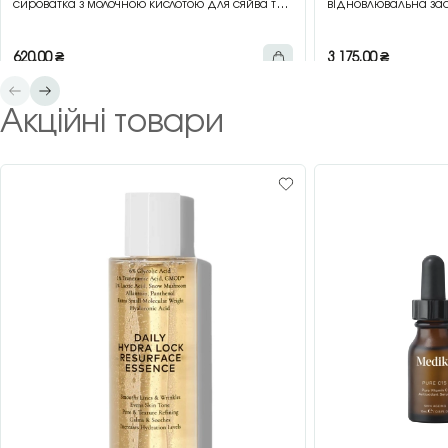
сироватка з молочною кислотою для сяйва та
відновлювальна зас
гладкості шкіри, 30 мл
зеленим чаєм, 200 
620,00
₴
3 175,00
₴
Акційні товари