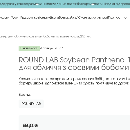
арунок у кожному замовленні
Накладений платіж без передоплати
Швидка відправка 
лосся
Тіло
Подарункові сертифікати
Бренди
Акції
Система лояльності
Про нас
онер для обличчя з соєвими бобами та пантенолом, 250 мл
В наявності
Артикул:
RL057
ROUND LAB Soybean Panthenol 
для обличчя з соєвими бобами 
Кремовий тонер з екстрактом чорних соєвих бобів, пантенолом і
бар’єру шкіри. Допомагає зменшити сухість, пом’якшує та дарує 
Бренд
ROUND LAB
850,00
₴