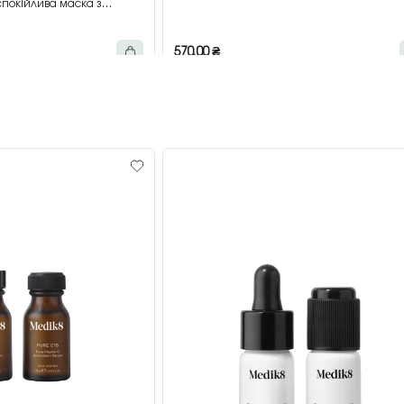
покійлива маска з
мл
570,00
₴