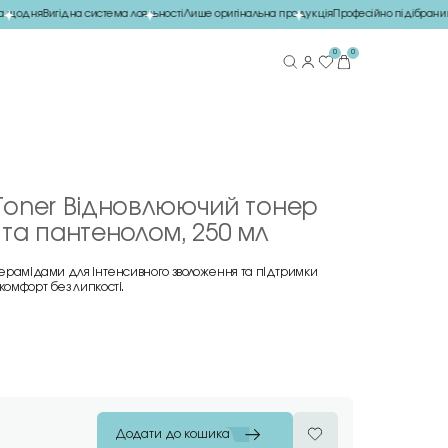
щодня
Вигідна система лояльності
Лише оригінальна продукція
Професійно підібраний 
0
0
Toner Відновлюючий тонер
та пантенолом, 250 мл
 керамідами для інтенсивного зволоження та підтримки
комфорт без липкості.
Додати до кошика