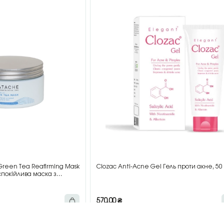
Green Tea Reafirming Mask
Clozac Anti-Acne Gel Гель проти акне, 50 
покійлива маска з
мл
570,00
₴