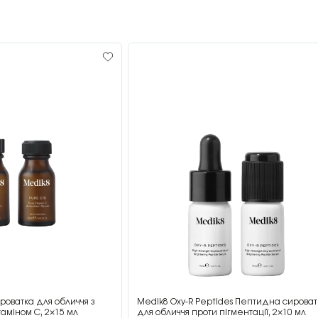
роватка для обличчя з
Medik8 Oxy-R Peptides Пептидна сироват
аміном C, 2×15 мл
для обличчя проти пігментації, 2×10 мл