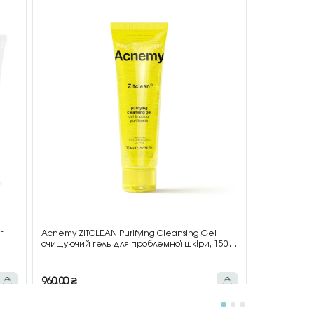
г
Acnemy ZITCLEAN Purifying Cleansing Gel
Acnemy ZIT
очищуючий гель для проблемної шкіри, 150
для жирної 
мл
960,00
₴
1 437,00
₴