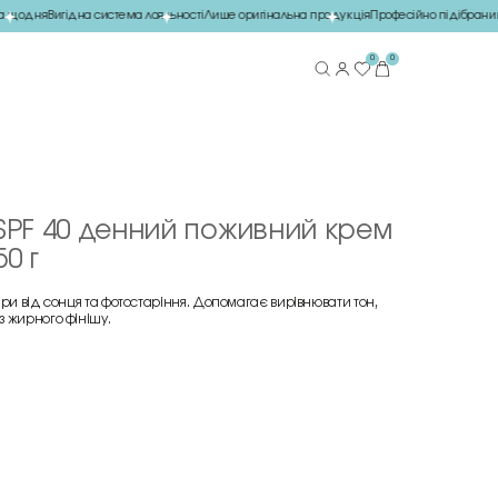
 щодня
Вигідна система лояльності
Лише оригінальна продукція
Професійно підібраний 
0
0
d SPF 40 денний поживний крем
50 г
ри від сонця та фотостаріння. Допомагає вирівнювати тон,
 жирного фінішу.