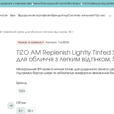
арунок у кожному замовленні
Накладений платіж без передоплати
Швидка відправка
лосся
Тіло
Подарункові сертифікати
Бренди
Акції
Система лояльності
Про нас
ний поживний крем для обличчя з легким відтінком, 50 г
Немає в наявності
Артикул:
Tizo003s
TiZO AM Replenish Lightly Tinte
для обличчя з легким відтінком, 
Мінеральний SPF-крем із легким тоном для щоденного захисту шкі
підтримує барʼєр шкіри та забезпечує комфортне зволоження без
Бренд
TiZO
Об'єм
5 г
50 г