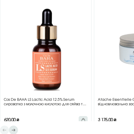
Cos De BAHA LS Lactic Acid 12.5% Serum
Atache Essentielle 
сироватка з молочною кислотою для сяйва та
відновлювальна зас
гладкості шкіри, 30 мл
зеленим чаєм, 200 
620,00
₴
3 175,00
₴