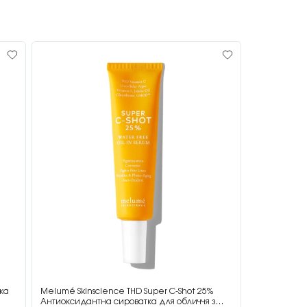
ка
Melumé Skinscience THD Super C-Shot 25%
Perricone M
Антиоксидантна сироватка для обличчя з
для губ з ар