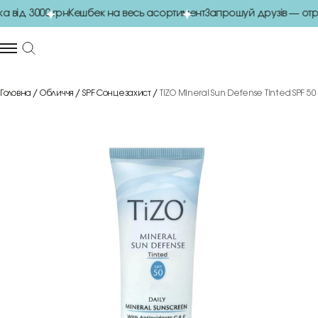
від 3000 грн
Кешбек на весь асортимент
Запрошуй друзів — отр
Головна
Обличчя
SPF Сонцезахист
TiZO Mineral Sun Defense Tinted SPF 5