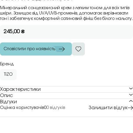
Мінеральний сонцезахисний крем з легким тоном для всіх типів
шкіри. Захищає від UVA/UVB-променів, допомагає вирівнювати
тон і забезпечує комфортний сатиновий фініш без білого нальоту.
245,00
₴
Сповістити про наявність
Бренд
TiZO
Характеристики
Опис
Відгуки
Залишити відгук
Оцінка користувачів
0
0 відгуків