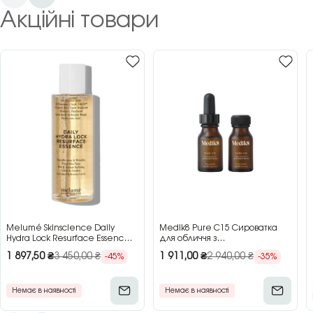
Акційні товари
Melumé Skinscience Daily
Medik8 Pure C15 Сироватка
Hydra Lock Resurface Essence
для обличчя з
Зволожуюча есенція для
концентрованим вітаміном C,
1 897,50
₴
3 450,00
₴
1 911,00
₴
2 940,00
₴
-45%
-35%
обличчя з кислотами, 150 мл
2×15 мл
Немає в наявності
Немає в наявності