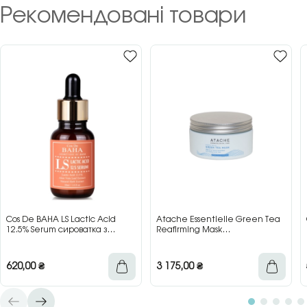
Рекомендовані товари
Cos De BAHA LS Lactic Acid
Atache Essentielle Green Tea
12.5% Serum сироватка з
Reafirming Mask
молочною кислотою для сяйва
відновлювальна заспокійлива
та гладкості шкіри, 30 мл
маска з зеленим чаєм, 200 мл
620,00
₴
3 175,00
₴