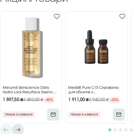
Melumé Skinscience Daily
Medik8 Pure C15 Сироватка
Hydra Lock Resurface Essence
для обличчя з
Зволожуюча есенція для
концентрованим вітаміном C,
1 897,50
₴
3 450,00
₴
1 911,00
₴
2 940,00
₴
-45%
-35%
обличчя з кислотами, 150 мл
2×15 мл
Немає в наявності
Немає в наявності