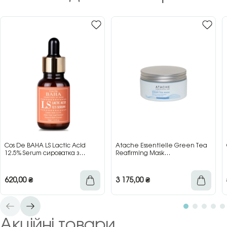
Cos De BAHA LS Lactic Acid
Atache Essentielle Green Tea
12.5% Serum сироватка з
Reafirming Mask
молочною кислотою для сяйва
відновлювальна заспокійлива
та гладкості шкіри, 30 мл
маска з зеленим чаєм, 200 мл
620,00
₴
3 175,00
₴
Акційні товари