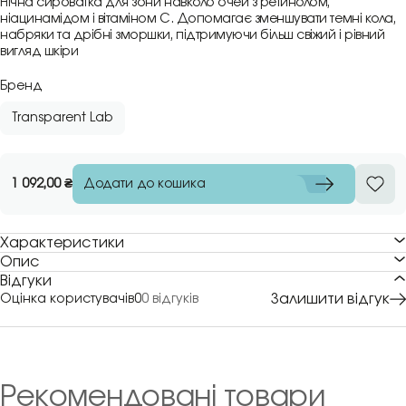
Нічна сироватка для зони навколо очей з ретинолом,
ніацинамідом і вітаміном C. Допомагає зменшувати темні кола,
набряки та дрібні зморшки, підтримуючи більш свіжий і рівний
вигляд шкіри
Бренд
Transparent Lab
Додати до кошика
1 092,00
₴
Характеристики
Опис
Відгуки
Залишити відгук
Оцінка користувачів
0
0 відгуків
Рекомендовані товари