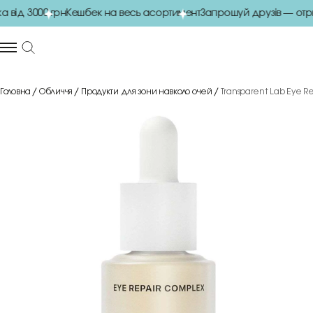
ід 3000 грн
Кешбек на весь асортимент
Запрошуй друзів — отри
Головна
Обличчя
Продукти для зони навколо очей
Transparent Lab Eye R