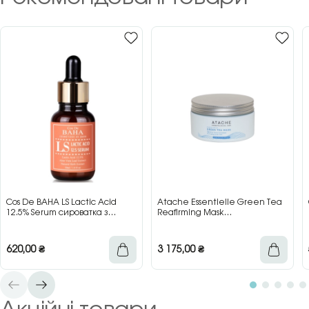
Cos De BAHA LS Lactic Acid
Atache Essentielle Green Tea
12.5% Serum сироватка з
Reafirming Mask
молочною кислотою для сяйва
відновлювальна заспокійлива
та гладкості шкіри, 30 мл
маска з зеленим чаєм, 200 мл
620,00
₴
3 175,00
₴