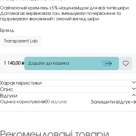
Освітлюючий крем-гель з 5% ніацинамідом для всіх типів шкіри.
Допомагає вирівнювати тон, зменшувати почервоніння та
підтримувати зволожений і сяючий вигляд шкіри
Бренд
Transparent Lab
Додати до кошика
1 140,00
₴
Характеристики
Опис
Відгуки
Залишити відгук
Оцінка користувачів
0
0 відгуків
Рекомендовані товари