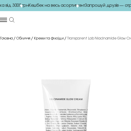
від 3000 грн
Кешбек на весь асортимент
Запрошуй друзів — отри
Головна
Обличчя
Креми та флюіди
Transparent Lab Niacinamide Glow C