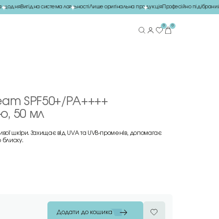
щодня
Вигідна система лояльності
Лише оригінальна продукція
Професійно підібраний 
0
0
ream SPF50+/PA++++
, 50 мл
ивої шкіри. Захищає від UVA та UVB-променів, допомагає
 блиску.
Додати до кошика