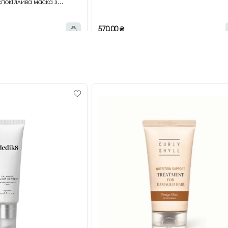
покійлива маска з
мл
570,00
₴