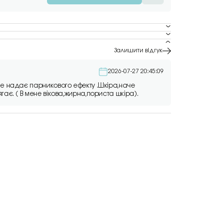
Залишити відгук
2026-07-27 20:45:09
не надає парникового ефекту .Шкіра,наче
ає. ( В мене вікова,жирна,пориста шкіра).