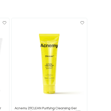
г
Acnemy ZITCLEAN Purifying Cleansing Gel
Acnemy ZIT