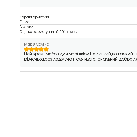
Характеристики
Опис
Відгуки
Оцінка користувачів
5.00
1 відгук
Марія Солтис
Цей крем- любов для моєїшкіри.Не липкий,не важкий, 
рівненька,розгладжена після нього,тональний добре ляг