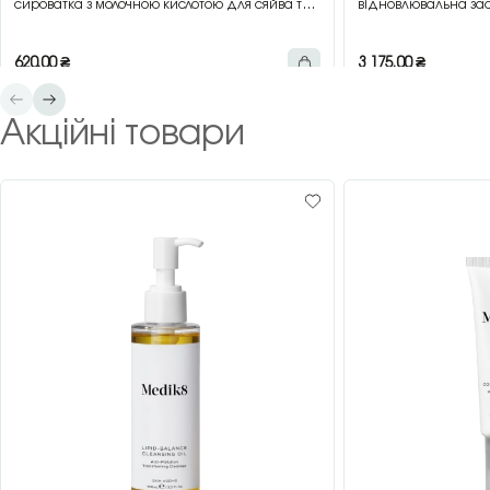
сироватка з молочною кислотою для сяйва та
відновлювальна зас
гладкості шкіри, 30 мл
зеленим чаєм, 200 
620,00
₴
3 175,00
₴
Акційні товари