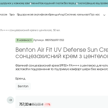
арунок у кожному замовленні
Накладений платіж без передоплати
Швидка відправка 
лосся
Тіло
Подарункові сертифікати
Бренди
Акції
Система лояльності
Про нас
+/PA++++ сонцезахисний крем з центелою, 50 мл
В наявності
Артикул:
8809566991553
Benton Air Fit UV Defense Sun C
сонцезахисний крем з центелою
Фізичний сонцезахисний крем SPF50+ PA++++ з центелою для чутл
заспокоїти подразнення та підтримує комфорт шкіри без жирного
Бренд
Benton
757,00
₴
850,00
₴
-11%