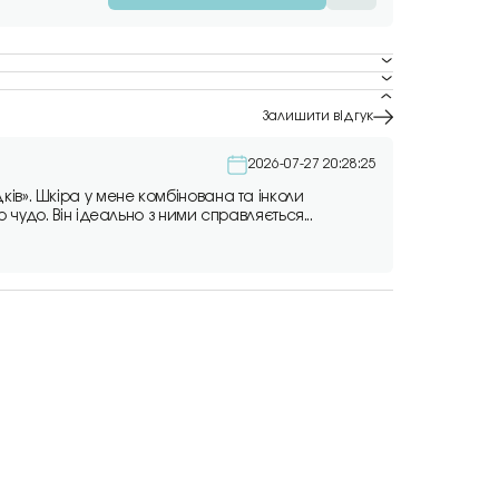
Залишити відгук
2026-07-27 20:28:25
ів». Шкіра у мене комбінована та інколи
о чудо. Він ідеально з ними справляється...