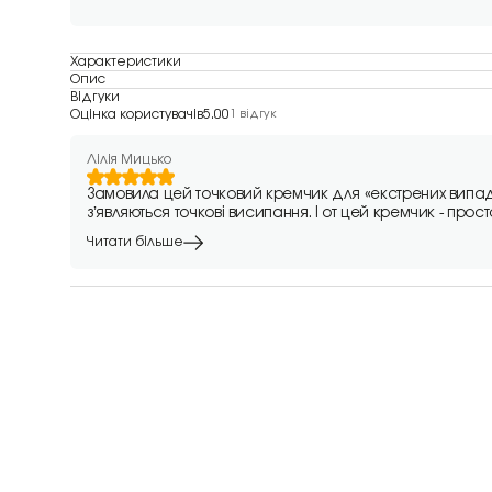
Характеристики
Опис
Відгуки
Оцінка користувачів
5.00
1 відгук
Лілія Мицько
Замовила цей точковий кремчик для «екстрених випадк
зʼявляються точкові висипання. І от цей кремчик - прост
Читати більше