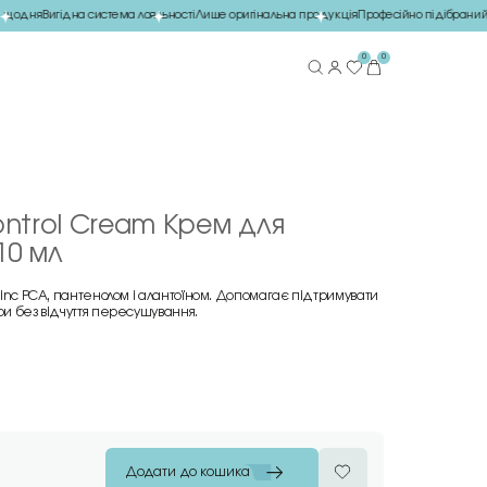
щодня
Вигідна система лояльності
Лише оригінальна продукція
Професійно підібраний 
0
0
ontrol Cream Крем для
10 мл
 Zinc PCA, пантенолом і алантоїном. Допомагає підтримувати
ри без відчуття пересушування.
Додати до кошика