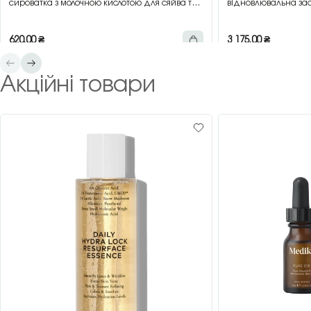
сироватка з молочною кислотою для сяйва та
відновлювальна зас
гладкості шкіри, 30 мл
зеленим чаєм, 200 
620,00
₴
3 175,00
₴
Акційні товари