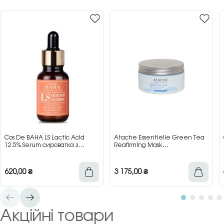
Cos De BAHA LS Lactic Acid
Atache Essentielle Green Tea
12.5% Serum сироватка з
Reafirming Mask
молочною кислотою для сяйва
відновлювальна заспокійлива
та гладкості шкіри, 30 мл
маска з зеленим чаєм, 200 мл
620,00
₴
3 175,00
₴
Акційні товари