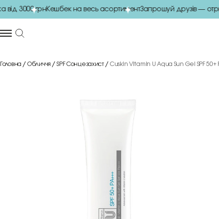
ід 3000 грн
Кешбек на весь асортимент
Запрошуй друзів — отри
Головна
Обличчя
SPF Сонцезахист
Cuskin Vitamin U Aqua Sun Gel SPF 50+