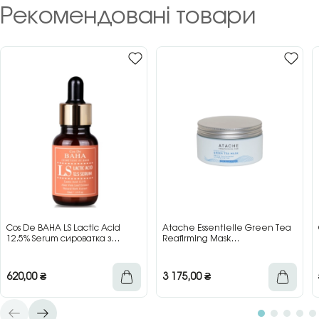
Рекомендовані товари
Cos De BAHA LS Lactic Acid
Atache Essentielle Green Tea
12.5% Serum сироватка з
Reafirming Mask
молочною кислотою для сяйва
відновлювальна заспокійлива
та гладкості шкіри, 30 мл
маска з зеленим чаєм, 200 мл
620,00
₴
3 175,00
₴