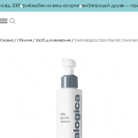
ід 3000 грн
Кешбек на весь асортимент
Запрошуй друзів — отри
Головна
Обличчя
Засіб для вмивання
Dermalogica Daily Glycolic Cleanse