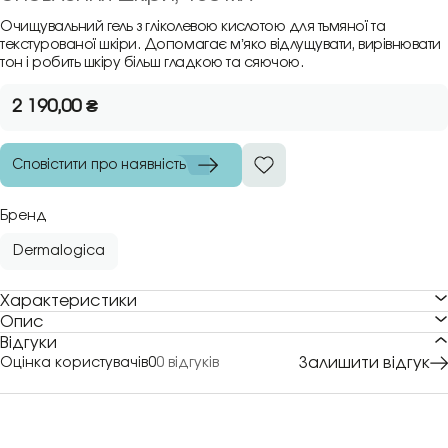
Очищувальний гель з гліколевою кислотою для тьмяної та
текстурованої шкіри. Допомагає мʼяко відлущувати, вирівнювати
тон і робить шкіру більш гладкою та сяючою.
2 190,00
₴
Сповістити про наявність
Бренд
Dermalogica
Характеристики
Опис
Відгуки
Залишити відгук
Оцінка користувачів
0
0 відгуків