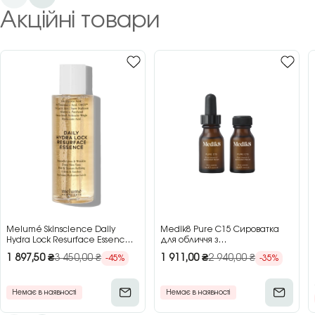
Акційні товари
Melumé Skinscience Daily
Medik8 Pure C15 Сироватка
Hydra Lock Resurface Essence
для обличчя з
Зволожуюча есенція для
концентрованим вітаміном C,
1 897,50
₴
3 450,00
₴
1 911,00
₴
2 940,00
₴
-45%
-35%
обличчя з кислотами, 150 мл
2×15 мл
Немає в наявності
Немає в наявності