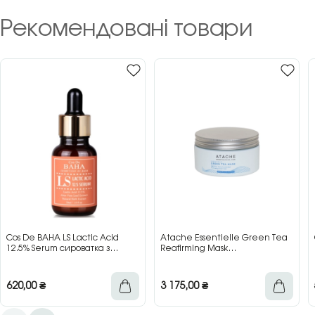
Рекомендовані товари
Cos De BAHA LS Lactic Acid
Atache Essentielle Green Tea
12.5% Serum сироватка з
Reafirming Mask
молочною кислотою для сяйва
відновлювальна заспокійлива
та гладкості шкіри, 30 мл
маска з зеленим чаєм, 200 мл
620,00
₴
3 175,00
₴