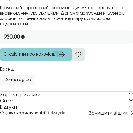
Щоденний порошковий ексфоліант для мʼякого оновлення та
вирівнювання текстури шкіри. Допомагає зменшити тьмяність,
зробити тон більш свіжим і залишає шкіру гладкою без
подразнення
930,00
₴
Сповістити про наявність
Бренд
Dermalogica
Характеристики
Опис
Відгуки
Залишити відгук
Оцінка користувачів
0
0 відгуків