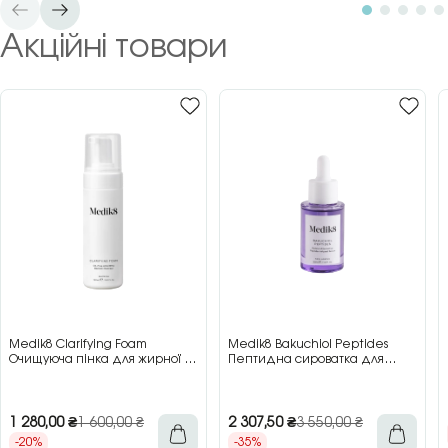
Акційні товари
Medik8 Clarifying Foam
Medik8 Bakuchiol Peptides
Очищуюча пінка для жирної та
Пептидна сироватка для
проблемної шкіри, 150 мл
обличчя з бакучіолом, 30 мл
1 280,00
₴
1 600,00
₴
2 307,50
₴
3 550,00
₴
-20%
-35%