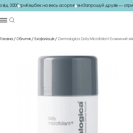
д 3000 грн
Кешбек на весь асортимент
Запрошуй друзів — отрим
Головна
Обличчя
Ексфоліація
Dermalogica Daily Microfoliant Ензимний мі