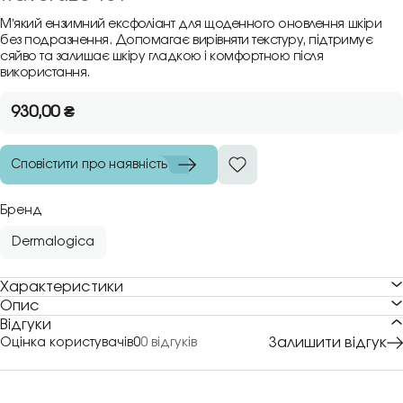
Мʼякий ензимний ексфоліант для щоденного оновлення шкіри
без подразнення. Допомагає вирівняти текстуру, підтримує
сяйво та залишає шкіру гладкою і комфортною після
використання.
930,00
₴
Сповістити про наявність
Бренд
Dermalogica
Характеристики
Опис
Відгуки
Залишити відгук
Оцінка користувачів
0
0 відгуків