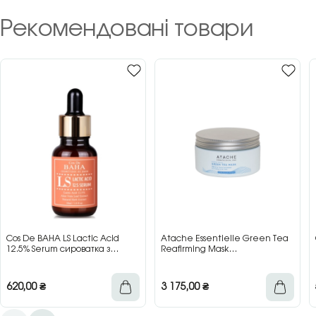
Рекомендовані товари
Cos De BAHA LS Lactic Acid
Atache Essentielle Green Tea
12.5% Serum сироватка з
Reafirming Mask
молочною кислотою для сяйва
відновлювальна заспокійлива
та гладкості шкіри, 30 мл
маска з зеленим чаєм, 200 мл
620,00
₴
3 175,00
₴