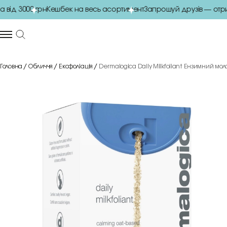
ід 3000 грн
Кешбек на весь асортимент
Запрошуй друзів — отрим
Головна
Обличчя
Ексфоліація
Dermalogica Daily Milkfoliant Ензимний моло