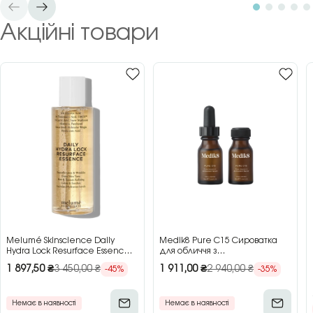
Акційні товари
Melumé Skinscience Daily
Medik8 Pure C15 Сироватка
Hydra Lock Resurface Essence
для обличчя з
Зволожуюча есенція для
концентрованим вітаміном C,
1 897,50
₴
3 450,00
₴
1 911,00
₴
2 940,00
₴
-45%
-35%
обличчя з кислотами, 150 мл
2×15 мл
Немає в наявності
Немає в наявності