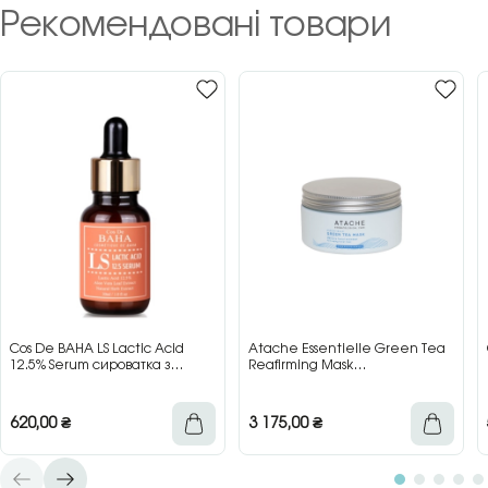
Рекомендовані товари
Cos De BAHA LS Lactic Acid
Atache Essentielle Green Tea
12.5% Serum сироватка з
Reafirming Mask
молочною кислотою для сяйва
відновлювальна заспокійлива
та гладкості шкіри, 30 мл
маска з зеленим чаєм, 200 мл
620,00
₴
3 175,00
₴