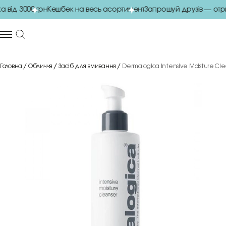
ід 3000 грн
Кешбек на весь асортимент
Запрошуй друзів — отри
Головна
Обличчя
Засіб для вмивання
Dermalogica Intensive Moisture Cl