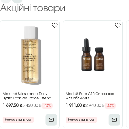
Акційні товари
Melumé Skinscience Daily
Medik8 Pure C15 Сироватка
Hydra Lock Resurface Essence
для обличчя з
Зволожуюча есенція для
концентрованим вітаміном C,
1 897,50
₴
3 450,00
₴
1 911,00
₴
2 940,00
₴
-45%
-35%
обличчя з кислотами, 150 мл
2×15 мл
Немає в наявності
Немає в наявності