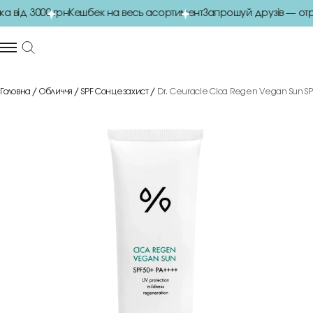
від 3000 грн
Кешбек на весь асортимент
Запрошуй друзів — отри
Головна
Обличчя
SPF Сонцезахист
Dr. Ceuracle Cica Regen Vegan Sun S