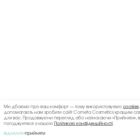
Ми дбаємо про ваш комфорт — тому використовуємо
cookies
допомагають нам зробити сайт Cometa Cosmetics кращим са
для вас. Продовжуючи перегляд або натискаючи «Прийняти», 
погоджуєтеся з нашою
Політикою конфіденційності
.
відхилити
прийняти