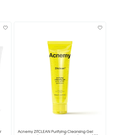
г
Acnemy ZITCLEAN Purifying Cleansing Gel
Acnemy ZIT