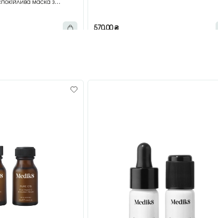
покійлива маска з
мл
570,00
₴