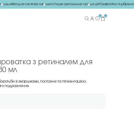
щодня
Вигідна система лояльності
Лише оригінальна продукція
Професійно підібраний 
0
0
роватка з ретиналем для
30 мл
боротьби зі зморшками, постакне та пігментацією.
ого подразнення.