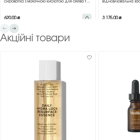
сироватка з молочною кислотою для сяйва та
відновлювальна зас
гладкості шкіри, 30 мл
зеленим чаєм, 200 
620,00
₴
3 175,00
₴
Акційні товари