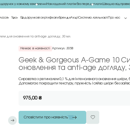
арунок у кожному замовленні
Накладений платіж без передоплати
Швидка відправка 
лосся
Тіло
Подарункові сертифікати
Бренди
Акції
Система лояльності
Про нас
ем для оновлення та anti-age догляду, 30 мл
Немає в наявності
Артикул:
3058
Geek & Gorgeous A-Game 10 Си
оновлення та anti-age догляду, 
Сироватка з ретиналем 0,1 % для інтенсивного оновлення шкіри, 
Допомагає покращити текстуру, пружність і сяйво шкіри без зайв
975,00
₴
Сповістити про наявність