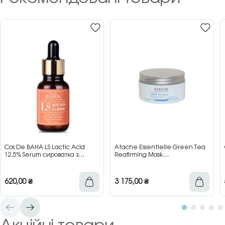
Cos De BAHA LS Lactic Acid
Atache Essentielle Green Tea
12.5% Serum сироватка з
Reafirming Mask
молочною кислотою для сяйва
відновлювальна заспокійлива
та гладкості шкіри, 30 мл
маска з зеленим чаєм, 200 мл
620,00
₴
3 175,00
₴