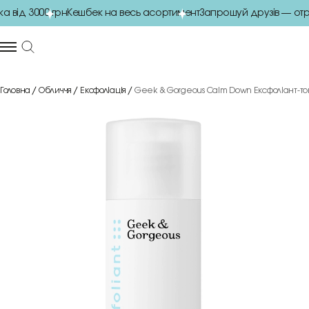
від 3000 грн
Кешбек на весь асортимент
Запрошуй друзів — отри
Головна
Обличчя
Ексфоліація
Geek & Gorgeous Calm Down Ексфоліант-тон