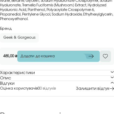
Water, Betaine, Glycerin, Sodium Hyaluronate Crosspolymer, Sodium
Hyaluronate, Tremella Fuciformis (Mushroom) Extract, Hydrolyzed
Hyaluronic Acid, Panthenol, Polyacrylate Crosspolymer-6,
Propanediol, Pentylene Glycol, Sodium Hydroxide, Ethylhexylglycerin,
Phenoxyethanol.
Бренд
Geek & Gorgeous
Додати до кошика
485,00
₴
Характеристики
Опис
Відгуки
Залишити відгук
Оцінка користувачів
0
0 відгуків