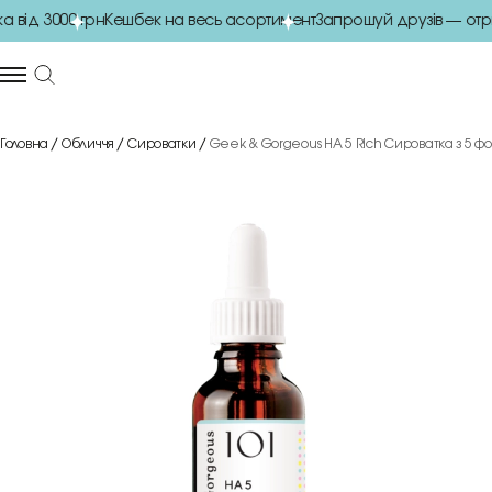
 від 3000 грн
Кешбек на весь асортимент
Запрошуй друзів — отр
Головна
Обличчя
Сироватки
Geek & Gorgeous HA 5 Rich Сироватка з 5 фо