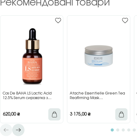
Рекомендовані товари
Cos De BAHA LS Lactic Acid
Atache Essentielle Green Tea
12.5% Serum сироватка з
Reafirming Mask
молочною кислотою для сяйва
відновлювальна заспокійлива
та гладкості шкіри, 30 мл
маска з зеленим чаєм, 200 мл
620,00
₴
3 175,00
₴