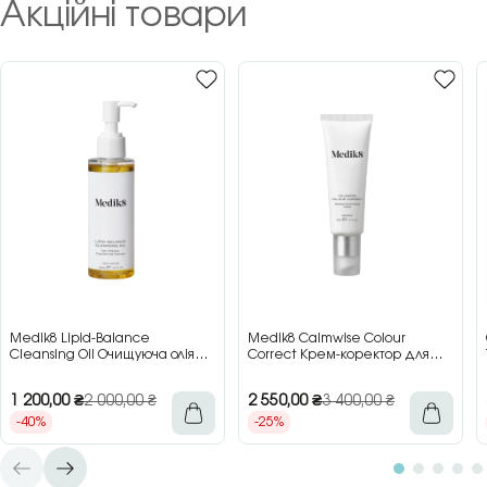
Акційні товари
Medik8 Lipid-Balance
Medik8 Calmwise Colour
Cleansing Oil Очищуюча олія
Correct Крем-коректор для
для обличчя, 140 мл
обличчя проти почервоніння,
50 мл
1 200,00
₴
2 000,00
₴
2 550,00
₴
3 400,00
₴
-40%
-25%