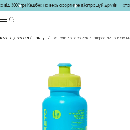
від 3000 грн
Кешбек на весь асортимент
Запрошуй друзів — отр
Головна
Волосся
Шампуні
Lola From Rio Papo Reto Shampoo Відновлюючи