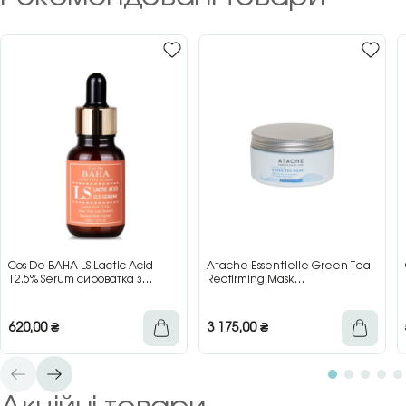
Cos De BAHA LS Lactic Acid
Atache Essentielle Green Tea
12.5% Serum сироватка з
Reafirming Mask
молочною кислотою для сяйва
відновлювальна заспокійлива
та гладкості шкіри, 30 мл
маска з зеленим чаєм, 200 мл
620,00
₴
3 175,00
₴