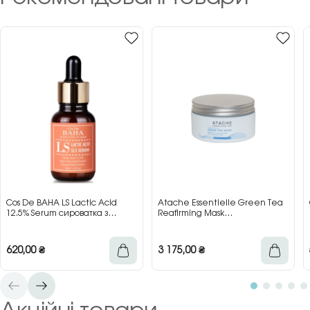
Cos De BAHA LS Lactic Acid
Atache Essentielle Green Tea
12.5% Serum сироватка з
Reafirming Mask
молочною кислотою для сяйва
відновлювальна заспокійлива
та гладкості шкіри, 30 мл
маска з зеленим чаєм, 200 мл
620,00
₴
3 175,00
₴