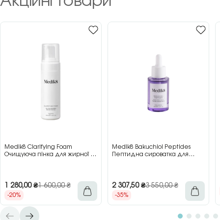
Акційні товари
Medik8 Clarifying Foam
Medik8 Bakuchiol Peptides
Очищуюча пінка для жирної та
Пептидна сироватка для
проблемної шкіри, 150 мл
обличчя з бакучіолом, 30 мл
1 280,00
₴
1 600,00
₴
2 307,50
₴
3 550,00
₴
-20%
-35%