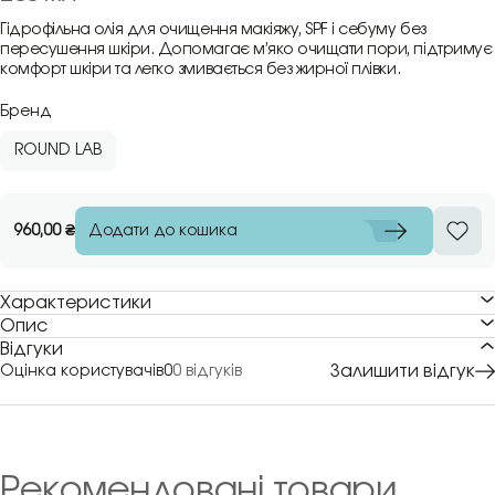
Гідрофільна олія для очищення макіяжу, SPF і себуму без
пересушення шкіри. Допомагає м’яко очищати пори, підтримує
комфорт шкіри та легко змивається без жирної плівки.
Бренд
ROUND LAB
Додати до кошика
960,00
₴
Характеристики
Опис
Відгуки
Залишити відгук
Оцінка користувачів
0
0 відгуків
Рекомендовані товари