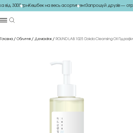
від 3000 грн
Кешбек на весь асортимент
Запрошуй друзів — отри
Головна
Обличчя
Демакіяж
ROUND LAB 1025 Dokdo Cleansing Oil Гідрофі