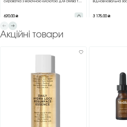
сироватка з молочною кислотою для сяйва та
відновлювальна зас
гладкості шкіри, 30 мл
зеленим чаєм, 200 
620,00
₴
3 175,00
₴
Акційні товари