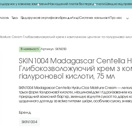
арунок у кожному замовленні
Накладений платіж без передоплати
Швидка відправка
лосся
Тіло
Подарункові сертифікати
Бренди
Акції
Система лояльності
Про нас
Moisture Cream Глибокозволожуючий крем з комплексом центели та гіалуронової кисл
В наявності
Артикул:
SKN050
SKIN1004 Madagascar Centella H
Глибокозволожуючий крем з ко
гіалуронової кислоти, 75 мл
SKIN1004 Madagascar Centella Hyalu-Cica Moisture Cream — легки
трьох форм гіалуронової кислоти, ніацинамідом і гідролізованим к
природний захисний бар’єр, зменшує відчуття сухості та дарує к
щоденного догляду за всіма типами шкіри, особливо сухою, знев
Бренд
SKIN1004