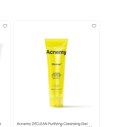
г
Acnemy ZITCLEAN Purifying Cleansing Gel
Acnemy ZIT