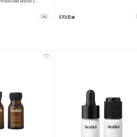
покійлива маска з
мл
570,00
₴