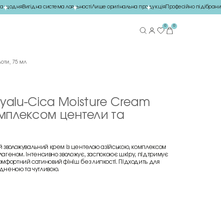
 щодня
Вигідна система лояльності
Лише оригінальна продукція
Професійно підібраний 
0
0
оти, 75 мл
yalu-Cica Moisture Cream
мплексом центели та
й зволожувальний крем із центелою азійською, комплексом
олагеном. Інтенсивно зволожує, заспокоює шкіру, підтримує
омфортний сатиновий фініш без липкості. Підходить для
одненою та чутливою.