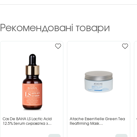
Рекомендовані товари
Cos De BAHA LS Lactic Acid
Atache Essentielle Green Tea
12.5% Serum сироватка з
Reafirming Mask
молочною кислотою для сяйва
відновлювальна заспокійлива
та гладкості шкіри, 30 мл
маска з зеленим чаєм, 200 мл