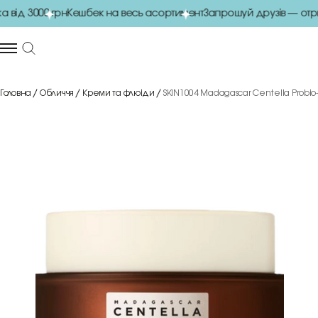
ід 3000 грн
Кешбек на весь асортимент
Запрошуй друзів — отри
Головна
Обличчя
Креми та флюіди
SKIN1004 Madagascar Centella Probi