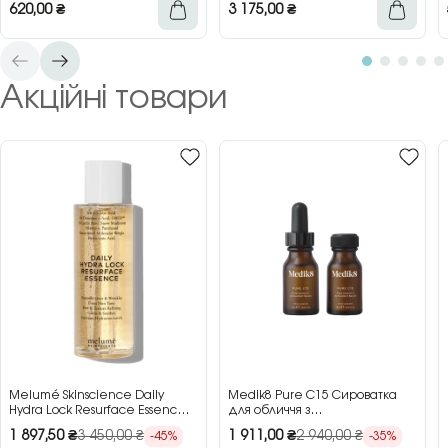
620,00
₴
3 175,00
₴
Акційні товари
Melumé Skinscience Daily
Medik8 Pure C15 Сироватка
Hydra Lock Resurface Essence
для обличчя з
Зволожуюча есенція для
концентрованим вітаміном C,
1 897,50
₴
3 450,00
₴
1 911,00
₴
2 940,00
₴
-45%
-35%
обличчя з кислотами, 150 мл
2×15 мл