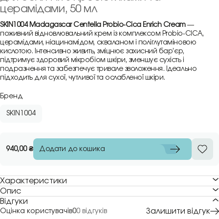
церамідами, 50 мл
SKIN1004 Madagascar Centella Probio-Cica Enrich Cream
—
поживний відновлювальний крем із комплексом Probio-CICA,
церамідами, ніацинамідом, скваланом і поліглутаміновою
кислотою. Інтенсивно живить, зміцнює захисний бар’єр,
підтримує здоровий мікробіом шкіри, зменшує сухість і
подразнення та забезпечує тривале зволоження. Ідеально
підходить для сухої, чутливої та ослабленої шкіри.
Бренд
SKIN1004
Додати до кошика
940,00
₴
Характеристики
Опис
Відгуки
Залишити відгук
Оцінка користувачів
0
0 відгуків