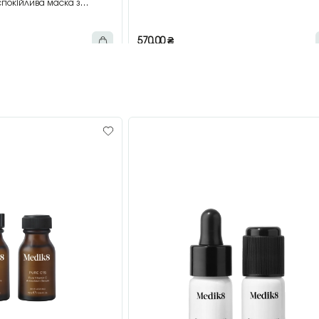
покійлива маска з
мл
570,00
₴