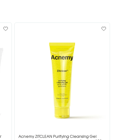
г
Acnemy ZITCLEAN Purifying Cleansing Gel
Acnemy ZIT