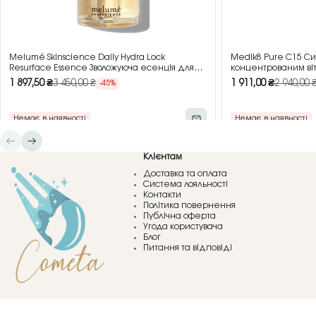
Melumé Skinscience Daily Hydra Lock
Medik8 Pure C15 Си
Resurface Essence Зволожуюча есенція для
концентрованим віт
обличчя з кислотами, 150 мл
1 897,50
₴
3 450,00
₴
1 911,00
₴
2 940,00
-45%
Немає в наявності
Немає в наявності
Клієнтам
Доставка та оплата
Система лояльності
Контакти
Політика повернення
Публічна оферта
Угода користувача
Блог
Питання та відповіді