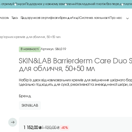
римуй бонуси
Подарунок у кожному замовленні
Накладений платіж без передоплати
Шви
лосся
Тіло
Подарункові сертифікати
Бренди
Акції
Система лояльності
Про нас
бар’єрних кремів для обличчя, 50+50 мл
В наявності
Артикул:
S&L019
SKIN&LAB Barrierderm Care Duo 
для обличчя, 50+50 мл
Набір із двох відновлювальних кремів для зміцнення шкірного бар
Ідеально підходить для сухої, реактивної та зневодненої шкіри, о
Бренд
SKIN&LAB
1 152,00
₴
1 920,00
₴
-40%