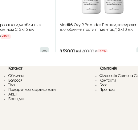
роватка для обличчя з
Medik8 Oxy-R Peptides Пептидна сироват
аміном C, 2×15 мл
для обличчя проти пігментації, 2×10 мл
₴
-35%
3 520,00
₴
4 400,00
₴
-20%
Каталог
Компанія
Обличчя
Філософія Cometa C
Волосся
Контакти
Тіло
Блог
Подарункові сертифікати
Про нас
Акції
Бренди