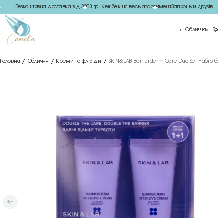
Безкоштовна доставка від 3000 грн
Кешбек на весь асортимент
Запрошуй друзів — от
Обличчя
Во
Головна
Обличчя
Креми та флюіди
SKIN&LAB Barrierderm Care Duo Set Набір 