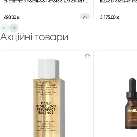
сироватка з молочною кислотою для сяйва та
відновлювальна зас
гладкості шкіри, 30 мл
зеленим чаєм, 200 
620,00
₴
3 175,00
₴
Акційні товари