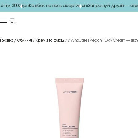
від 3000 грн
Кешбек на весь асортимент
Запрошуй друзів — отр
Головна
Обличчя
Креми та флюіди
WhoCares Vegan PDRN Cream — зволо