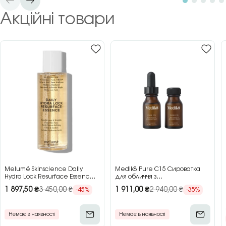
Акційні товари
Melumé Skinscience Daily
Medik8 Pure C15 Сироватка
Hydra Lock Resurface Essence
для обличчя з
Зволожуюча есенція для
концентрованим вітаміном C,
1 897,50
₴
3 450,00
₴
1 911,00
₴
2 940,00
₴
-45%
-35%
обличчя з кислотами, 150 мл
2×15 мл
Немає в наявності
Немає в наявності