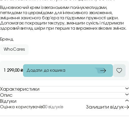
Відновлюючий крем із веганськими полінуклеотидами,
пептидами та церамідами для інтенсивного зволоження,
зміцнення захисного бар’єра та підтримки пружності шкіри.
Допомагає покращити текстуру, зменшити сухість і підтримати
здоровий вигляд шкіри при перших та виражених вікових змінах.
Бренд
WhoCares
Додати до кошика
1 299,00
₴
Характеристики
Опис
Відгуки
Залишити відгук
Оцінка користувачів
0
0 відгуків