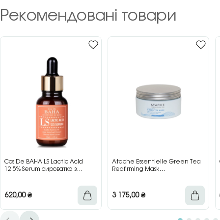
Рекомендовані товари
Cos De BAHA LS Lactic Acid
Atache Essentielle Green Tea
12.5% Serum сироватка з
Reafirming Mask
молочною кислотою для сяйва
відновлювальна заспокійлива
та гладкості шкіри, 30 мл
маска з зеленим чаєм, 200 мл
620,00
₴
3 175,00
₴