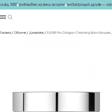
ід 3000 грн
Кешбек на весь асортимент
Запрошуй друзів — отри
Головна
Обличчя
Демакіяж
ELEMIS Pro-Collagen Cleansing Balm Бальзам