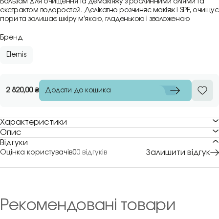
Бальзам для очищення та демакіяжу з рослинними оліями та
екстрактом водоростей. Делікатно розчиняє макіяж і SPF, очищує
пори та залишає шкіру м’якою, гладенькою і зволоженою
Бренд
Elemis
Додати до кошика
2 820,00
₴
Характеристики
Опис
Відгуки
Залишити відгук
Оцінка користувачів
0
0 відгуків
Рекомендовані товари