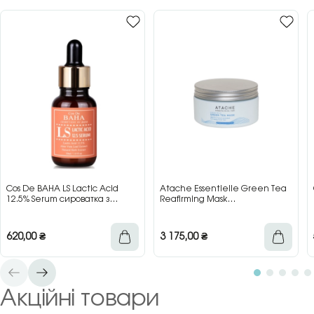
Cos De BAHA LS Lactic Acid
Atache Essentielle Green Tea
12.5% Serum сироватка з
Reafirming Mask
молочною кислотою для сяйва
відновлювальна заспокійлива
та гладкості шкіри, 30 мл
маска з зеленим чаєм, 200 мл
620,00
₴
3 175,00
₴
Акційні товари