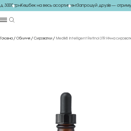
3000 грн
Кешбек на весь асортимент
Запрошуй друзів — отримуй
Головна
Обличчя
Сироватки
Medik8 Intelligent Retinol 3TR Нічна сироват