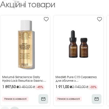
Акційні товари
Melumé Skinscience Daily
Medik8 Pure C15 Сироватка
Hydra Lock Resurface Essence
для обличчя з
Зволожуюча есенція для
концентрованим вітаміном C,
1 897,50
₴
3 450,00
₴
1 911,00
₴
2 940,00
₴
-45%
-35%
обличчя з кислотами, 150 мл
2×15 мл
Немає в наявності
Немає в наявності