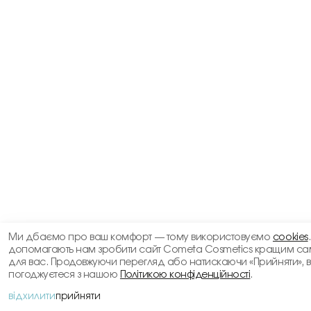
Ми дбаємо про ваш комфорт — тому використовуємо
cookies
допомагають нам зробити сайт Cometa Cosmetics кращим са
для вас. Продовжуючи перегляд або натискаючи «Прийняти», 
погоджуєтеся з нашою
Політикою конфіденційності
.
відхилити
прийняти