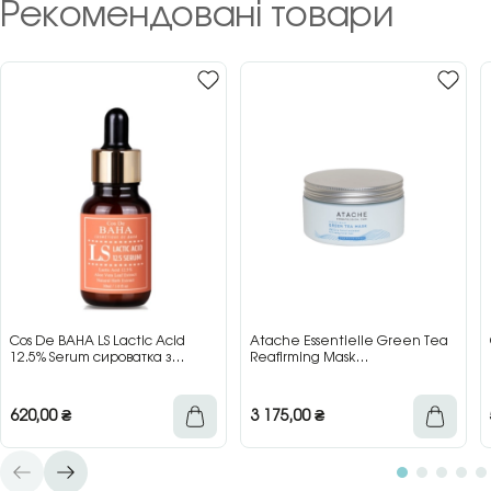
Рекомендовані товари
Cos De BAHA LS Lactic Acid
Atache Essentielle Green Tea
12.5% Serum сироватка з
Reafirming Mask
молочною кислотою для сяйва
відновлювальна заспокійлива
та гладкості шкіри, 30 мл
маска з зеленим чаєм, 200 мл
620,00
₴
3 175,00
₴