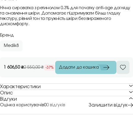
Нічна сироватка з ретинолом 0.3% для початку anti-age догляду
та оновлення шкіри. Допомагає підтримувати більш гладку
текстуру, рівний тон та пружність шкіри без вираженого
дискомфорту.
Бренд
Medik8
Додати до кошика
1 606,50
₴
2 550,00
₴
-37%
Характеристики
Опис
Відгуки
Залишити відгук
Оцінка користувачів
0
0 відгуків